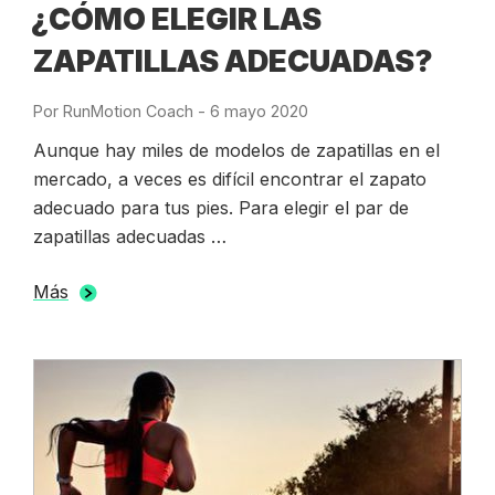
¿CÓMO ELEGIR LAS
ZAPATILLAS ADECUADAS?
Por
RunMotion Coach
-
Publicado
6 mayo 2020
el
Aunque hay miles de modelos de zapatillas en el
mercado, a veces es difícil encontrar el zapato
adecuado para tus pies. Para elegir el par de
zapatillas adecuadas …
Más