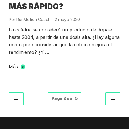
MÁS RÁPIDO?
Por
RunMotion Coach
-
Publicado
2 mayo 2020
el
La cafeína se consideró un producto de dopaje
hasta 2004, a partir de una dosis alta. ¿Hay alguna
razón para considerar que la cafeína mejora el
rendimiento? ¿Y …
Más
NAVEGACIÓN
Página
←
Sigui
→
Page 2 sur 5
anterior
pági
DE
ENTRADAS