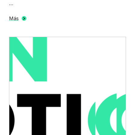
…
Más