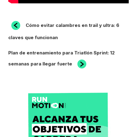
NAVEGACIÓN
Entrada
Cómo evitar calambres en trail y ultra: 6
anterior:
DE
claves que funcionan
ENTRADAS
Siguiente
Plan de entrenamiento para Triatlón Sprint: 12
entrada
semanas para llegar fuerte