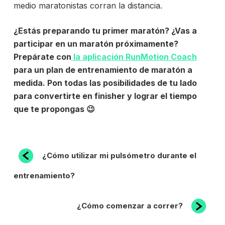
medio maratonistas corran la distancia.
¿Estás preparando
tu primer maratón? ¿Vas a
participar en un maratón próximamente?
Prepárate con
la aplicación RunMotion Coach
para un plan de entrenamiento de maratón a
medida. Pon todas las posibilidades de tu lado
para convertirte en finisher y lograr el tiempo
que te propongas 😉
NAVEGACIÓN
Entrada
¿Cómo utilizar mi pulsómetro durante el
anterior:
DE
entrenamiento?
ENTRADAS
Siguiente
¿Cómo comenzar a correr?
entrada