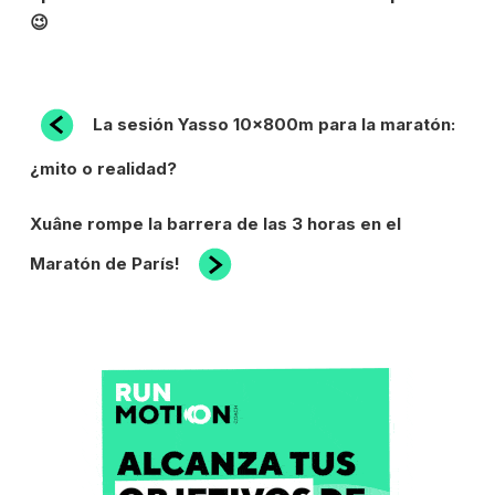
😉
NAVEGACIÓN
Entrada
La sesión Yasso 10x800m para la maratón:
anterior:
DE
¿mito o realidad?
ENTRADAS
Siguiente
Xuâne rompe la barrera de las 3 horas en el
entrada
Maratón de París!