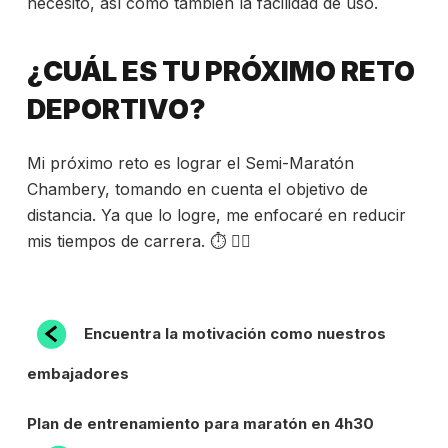
necesito, así como también la facilidad de uso.
¿CUÁL ES TU PRÓXIMO RETO
DEPORTIVO?
Mi próximo reto es lograr el Semi-Maratón
Chambery, tomando en cuenta el objetivo de
distancia. Ya que lo logre, me enfocaré en reducir
mis tiempos de carrera. ⏱ 🏃‍♀️
NAVEGACIÓN
Entrada
Encuentra la motivación como nuestros
anterior:
DE
embajadores
ENTRADAS
Siguiente
Plan de entrenamiento para maratón en 4h30