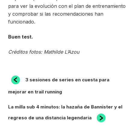
para ver la evolución con el plan de entrenamiento
y comprobar si las recomendaciones han
funcionado.
Buen test.
Créditos fotos: Mathilde L’Azou
NAVEGACIÓN
Entrada
3 sesiones de series en cuesta para
anterior:
DE
mejorar en trail running
ENTRADAS
Siguiente
La milla sub 4 minutos: la hazaña de Bannister y el
entrada
regreso de una distancia legendaria