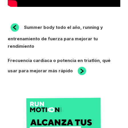
NAVEGACIÓN
Entrada
Summer body todo el año, running y
anterior:
DE
entrenamiento de fuerza para mejorar tu
ENTRADAS
rendimiento
Siguiente
Frecuencia cardiaca o potencia en triatlón, qué
entrada
usar para mejorar más rápido