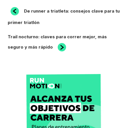
NAVEGACIÓN
Entrada
De runner a triatleta: consejos clave para tu
anterior:
DE
primer triatlón
ENTRADAS
Siguiente
Trail nocturno: claves para correr mejor, más
entrada
seguro y más rápido