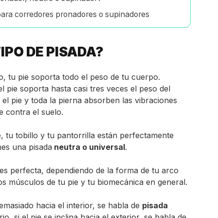
para corredores pronadores o supinadores
TIPO DE PISADA?
, tu pie soporta todo el peso de tu cuerpo.
l pie soporta hasta casi tres veces el peso del
el pie y toda la pierna absorben las vibraciones
 contra el suelo.
e, tu tobillo y tu pantorrilla están perfectamente
enes una pisada
neutra o universal
.
es perfecta, dependiendo de la forma de tu arco
 los músculos de tu pie y tu biomecánica en general.
emasiado hacia el interior, se habla de
pisada
io, si el pie se inclina hacia el exterior, se habla de