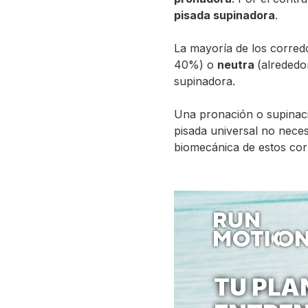
pisada supinadora
.
La mayoría de los corred
40%) o
neutra
(alrededo
supinadora.
Una pronación o supinaci
pisada universal no neces
biomecánica de estos cor
TU PLA